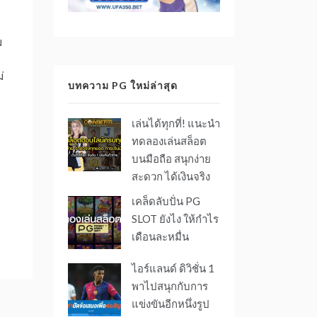
ม
่
บทความ PG ใหม่ล่าสุด
ี
เล่นได้ทุกที่! แนะนำ
ทดลองเล่นสล็อต
บนมือถือ สนุกง่าย
สะดวก ได้เงินจริง
เคล็ดลับปั่น PG
SLOT ยังไง ให้กำไร
เดือนละหมื่น
ไอร์แลนด์ ดิวิชั่น 1
พาไปสนุกกับการ
แข่งขันอีกหนึ่งรูป