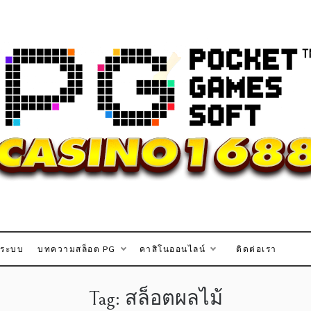
น PGCASINO168 รับโบนัสฟรี 20% ทุกวัน
ล็อตออนไลน์ PG คาสิ
ออนไลน์168 เว็บที่ดีที่สุ
ู่ระบบ
บทความสล็อต PG
คาสิโนออนไลน์
ติดต่อเรา
Tag:
สล็อตผลไม้